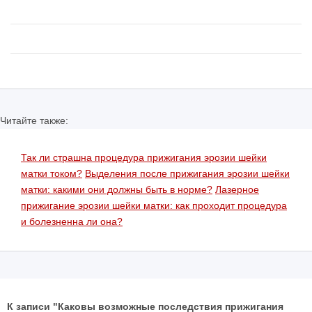
Читайте также:
Так ли страшна процедура прижигания эрозии шейки
матки током?
Выделения после прижигания эрозии шейки
матки: какими они должны быть в норме?
Лазерное
прижигание эрозии шейки матки: как проходит процедура
и болезненна ли она?
К записи "Каковы возможные последствия прижигания