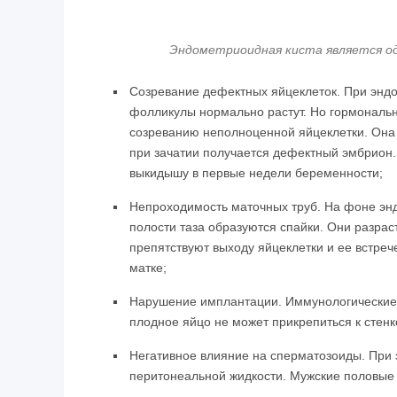
Эндометриоидная киста является од
Созревание дефектных яйцеклеток. При эндо
фолликулы нормально растут. Но гормональ
созреванию неполноценной яйцеклетки. Она 
при зачатии получается дефектный эмбрион.
выкидышу в первые недели беременности;
Непроходимость маточных труб. На фоне энд
полости таза образуются спайки. Они разрас
препятствуют выходу яйцеклетки и ее встреч
матке;
Нарушение имплантации. Иммунологические 
плодное яйцо не может прикрепиться к стенк
Негативное влияние на сперматозоиды. При 
перитонеальной жидкости. Мужские половые к