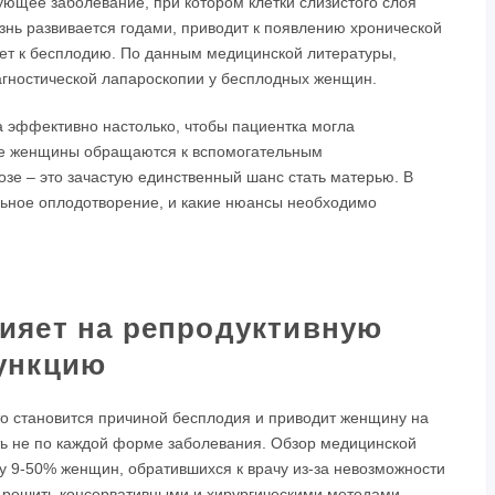
ющее заболевание, при котором клетки слизистого слоя
знь развивается годами, приводит к появлению хронической
дет к бесплодию. По данным медицинской литературы,
агностической лапароскопии у бесплодных женщин.
а эффективно настолько, чтобы пациентка могла
гие женщины обращаются к вспомогательным
зе – это зачастую единственный шанс стать матерью. В
альное оплодотворение, и какие нюансы необходимо
лияет на репродуктивную
ункцию
то становится причиной бесплодия и приводит женщину на
сть не по каждой форме заболевания. Обзор медицинской
 у 9-50% женщин, обратившихся к врачу из-за невозможности
я решить консервативными и хирургическими методами –