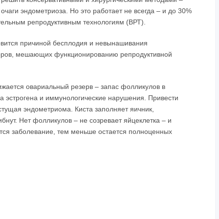
очаги эндометриоза. Но это работает не всегда – и до 30%
тельным репродуктивным технологиям (ВРТ).
овится причиной бесплодия и невынашивания
торов, мешающих функционированию репродуктивной
жается овариальный резерв – запас фолликулов в
ка эстрогена и иммунологические нарушения. Привести
стущая эндометриома. Киста заполняет яичник,
бнут. Нет фолликулов – не созревает яйцеклетка – и
тся заболевание, тем меньше остается полноценных