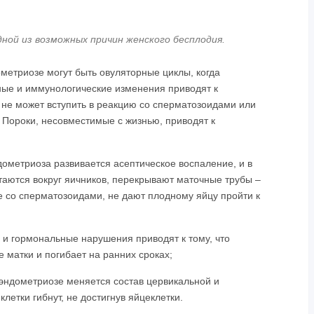
ной из возможных причин женского бесплодия.
метриозе могут быть овуляторные циклы, когда
ные и иммунологические изменения приводят к
не может вступить в реакцию со сперматозоидами или
 Пороки, несовместимые с жизнью, приводят к
ометриоза развивается асептическое воспаление, и в
таются вокруг яичников, перекрывают маточные трубы –
е со сперматозоидами, не дают плодному яйцу пройти к
и гормональные нарушения приводят к тому, что
е матки и погибает на ранних сроках;
эндометриозе меняется состав цервикальной и
летки гибнут, не достигнув яйцеклетки.