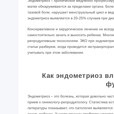
Эндометриоз – хроническое медленно прогрессиру
матки обнаруживаются за пределами органа. Боле
тазовой боли, нарушает менструальный цикл и ве
эндометриоз выявляется в 20-25% случаев при ди
Консервативное и хирургическое лечение не всегд
самостоятельно зачать и выносить ребенка. Мно
репродуктивным технологиям. ЭКО при эндометрио
статье разберем, когда проводится экстракорпор
учитывать при этом заболевании.
Как эндометриоз в
ф
Эндометриоз – это болезнь, которая довольно час
прием к гинекологу-репродуктологу. Статистика е
литературы показывает, что патология выявляется
зачать ребенка. У части женщин проблему удаетс