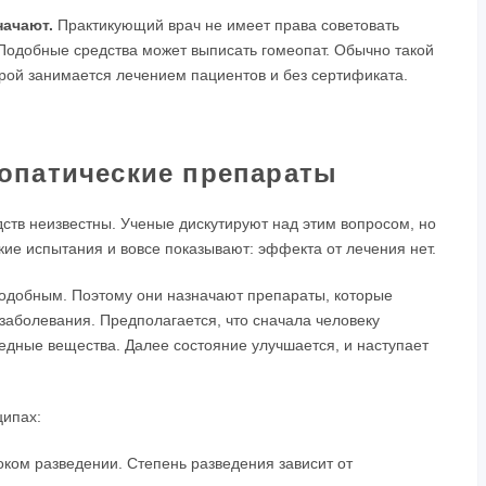
начают.
Практикующий врач не имеет права советовать
Подобные средства может выписать гомеопат. Обычно такой
орой занимается лечением пациентов и без сертификата.
еопатические препараты
ств неизвестны. Ученые дискутируют над этим вопросом, но
кие испытания и вовсе показывают: эффекта от лечения нет.
одобным. Поэтому они назначают препараты, которые
заболевания. Предполагается, что сначала человеку
редные вещества. Далее состояние улучшается, и наступает
ципах:
оком разведении. Степень разведения зависит от