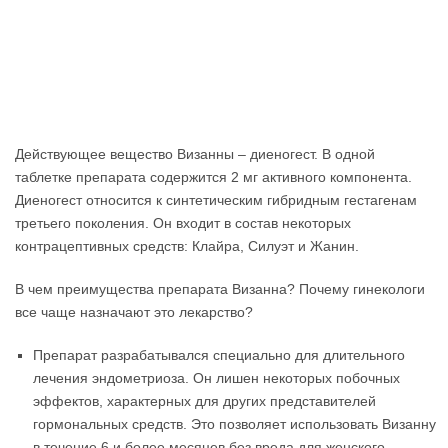
Действующее вещество Визанны – диеногест. В одной
таблетке препарата содержится 2 мг активного компонента.
Диеногест относится к синтетическим гибридным гестагенам
третьего поколения. Он входит в состав некоторых
контрацептивных средств: Клайра, Силуэт и Жанин.
В чем преимущества препарата Визанна? Почему гинекологи
все чаще назначают это лекарство?
Препарат разрабатывался специально для длительного
лечения эндометриоза. Он лишен некоторых побочных
эффектов, характерных для других представителей
гормональных средств. Это позволяет использовать Визанну
в течение 6 и более месяцев без вреда для женского