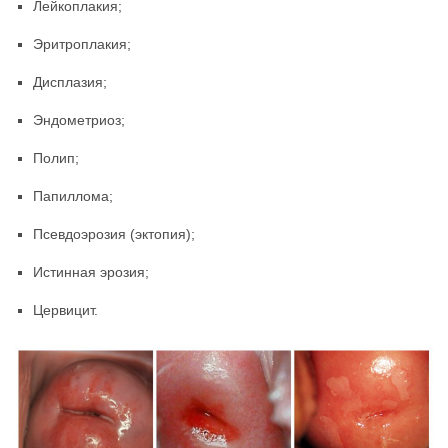
Лейкоплакия;
Эритроплакия;
Дисплазия;
Эндометриоз;
Полип;
Папиллома;
Псевдоэрозия (эктопия);
Истинная эрозия;
Цервицит.