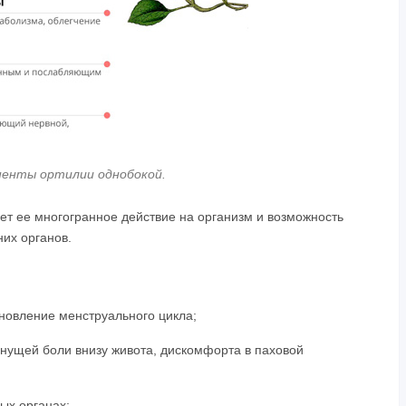
ненты ортилии однобокой.
ет ее многогранное действие на организм и возможность
их органов.
новление менструального цикла;
нущей боли внизу живота, дискомфорта в паховой
ых органах;