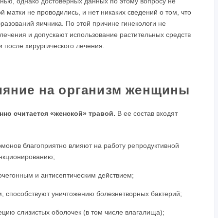
нью, однако достоверных данных по этому вопросу не
 матки не проводились, и нет никаких сведений о том, что
бразований яичника. По этой причине гинекологи не
лечения и допускают использование растительных средств
и после хирургического лечения.
лияние на организм женщины
но считается «женской» травой.
В ее состав входят
рмонов благоприятно влияют на работу репродуктивной
нкционированию;
очегонным и антисептическим действием;
 способствуют уничтожению болезнетворных бактерий;
ию слизистых оболочек (в том числе влагалища);