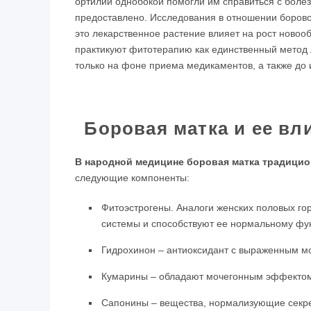
ортилии однобокой помогли им справиться с болез
предоставлено. Исследования в отношении боровой
это лекарственное растение влияет на рост новоо
практикуют фитотерапию как единственный метод 
только на фоне приема медикаментов, а также до 
Боровая матка и ее в
В народной медицине боровая матка традицион
следующие компоненты:
Фитоэстрогены. Аналоги женских половых го
системы и способствуют ее нормальному фу
Гидрохинон – антиоксидант с выраженным м
Кумарины – обладают мочегонным эффектом,
Сапонины – вещества, нормализующие секрец