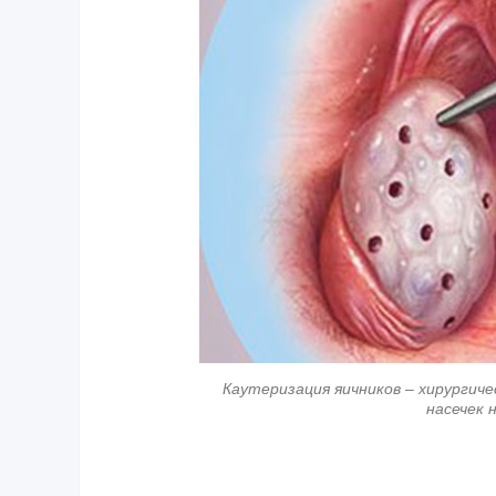
Каутеризация яичников – хирургич
насечек 