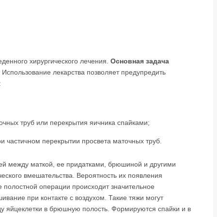
денного хирургического лечения.
Основная задача
Использование лекарства позволяет предупредить
:
очных труб или перекрытия яичника спайками;
и частичном перекрытии просвета маточных труб.
ей между маткой, ее придатками, брюшиной и другими
ческого вмешательства. Вероятность их появления
де полостной операции происходит значительное
ивание при контакте с воздухом. Такие тяжи могут
ду яйцеклетки в брюшную полость. Формируются спайки и в