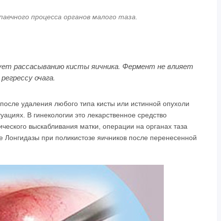
аечного процесса органов малого таза.
ует рассасыванию кисты яичника. Фермент не влияет
регрессу очага.
осле удаления любого типа кисты или истинной опухоли
уациях. В гинекологии это лекарственное средство
ического выскабливания матки, операции на органах таза
е Лонгидазы при поликистозе яичников после перенесенной