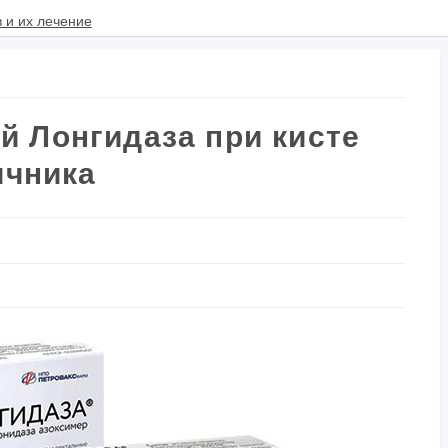
й Лонгидаза при кисте
ичника