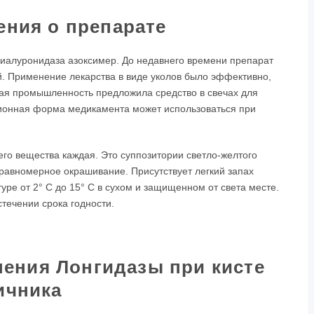
ения о препарате
иалуронидаза азоксимер. До недавнего времени препарат
й. Применение лекарства в виде уколов было эффективно,
ая промышленность предложила средство в свечах для
ционная форма медикамента может использоваться при
го вещества каждая. Это суппозитории светло-желтого
равномерное окрашивание. Присутствует легкий запах
уре от 2° С до 15° С в сухом и защищенном от света месте.
стечении срока годности.
нения Лонгидазы при кисте
ичника