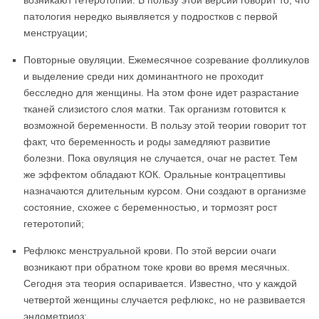
возникают гетеротопии. В пользу этой версии говорит то, что
патология нередко выявляется у подростков с первой
менструации;
Повторные овуляции. Ежемесячное созревание фолликулов
и выделение среди них доминантного не проходит
бесследно для женщины. На этом фоне идет разрастание
тканей слизистого слоя матки. Так организм готовится к
возможной беременности. В пользу этой теории говорит тот
факт, что беременность и роды замедляют развитие
болезни. Пока овуляция не случается, очаг не растет. Тем
же эффектом обладают КОК. Оральные контрацептивы
назначаются длительным курсом. Они создают в организме
состояние, схожее с беременностью, и тормозят рост
гетеротопий;
Рефлюкс менструальной крови. По этой версии очаги
возникают при обратном токе крови во время месячных.
Сегодня эта теория оспаривается. Известно, что у каждой
четвертой женщины случается рефлюкс, но не развивается
эндометриоз;