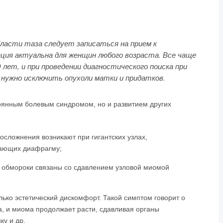
бласти таза следует записаться на прием к
ация актуальна для женщин любого возраста. Все чаще
лет, и при проведении диагностического поиска при
ь нужно исключить опухоли матки и придатков.
тоянным болевым синдромом, но и развитием других
сложнения возникают при гигантских узлах,
рающих диафрагму;
 обмороки связаны со сдавлением узловой миомой
лько эстетический дискомфорт. Такой симптом говорит о
а, и миома продолжает расти, сдавливая органы
ку и др.