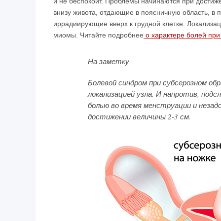
и не беспокоит. Проблемы начинаются при достиж
внизу живота, отдающие в поясничную область, в 
иррадиирующие вверх к грудной клетке. Локализ
миомы. Читайте подробнее
о характере болей пр
На заметку
Болевой синдром при субсерозном обр
локализацией узла. И напротив, под
болью во время менструации и незад
достижении величины 2-3 см.