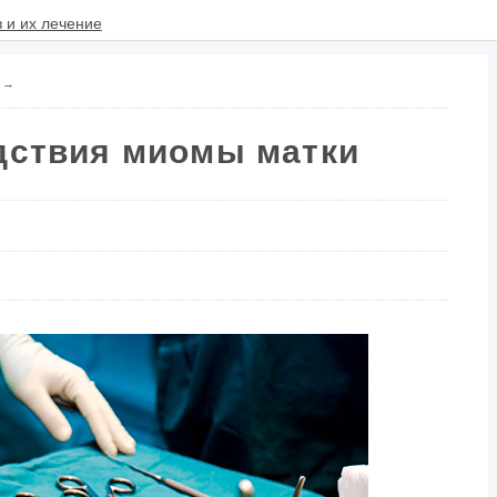
→
дствия миомы матки