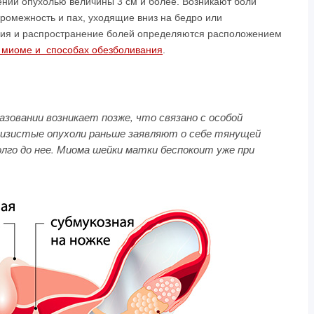
ении опухолью величины 3 см и более. Возникают боли
промежность и пах, уходящие вниз на бедро или
ация и распространение болей определяются расположением
и миоме и способах обезболивания
.
азовании возникает позже, что связано с особой
слизистые опухоли раньше заявляют о себе тянущей
олго до нее. Миома шейки матки беспокоит уже при