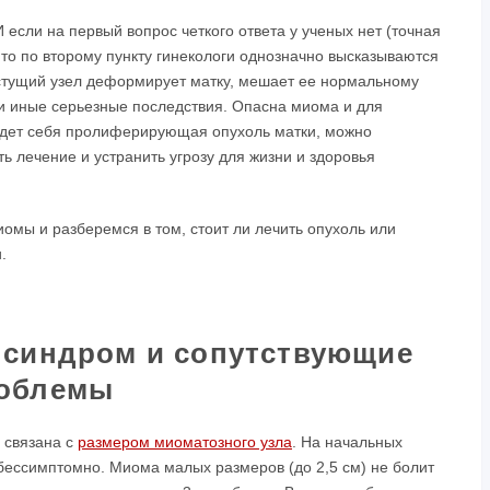
И если на первый вопрос четкого ответа у ученых нет (точная
 то по второму пункту гинекологи однозначно высказываются
стущий узел деформирует матку, мешает ее нормальному
и иные серьезные последствия. Опасна миома и для
едет себя пролиферирующая опухоль матки, можно
ь лечение и устранить угрозу для жизни и здоровья
мы и разберемся в том, стоит ли лечить опухоль или
.
 синдром и сопутствующие
облемы
 связана с
размером миоматозного узла
. На начальных
бессимптомно. Миома малых размеров (до 2,5 см) не болит