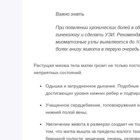
Важно знать
При появлении хронических болей в о
гинекологу и сделать УЗИ. Рекоменд
миоматозные узлы выявляются до 30 
болях внизу живота в первую очеред
Растущая миома тела матки грозит не только пос
неприятных состояний:
Одышка и затрудненное дыхание. Подобные о
достигающих уровня нижних ребер и подпи
Учащенное сердцебиение, головокружения и
нижней полой вены;
Увеличение живота в размерах создает не то
том, что матка вышла за пределы малого таз
брюшной полости: кишечник, печень, селезен