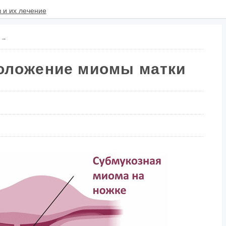
→
оложение миомы матки