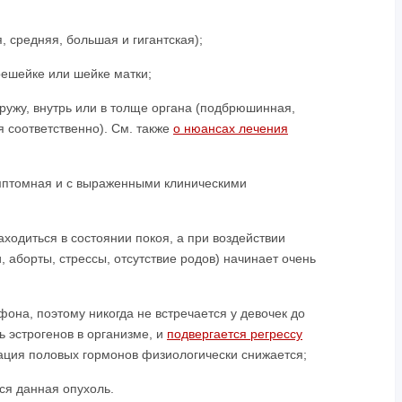
 средняя, большая и гигантская);
решейке или шейке матки;
ружу, внутрь или в толще органа (подбрюшинная,
 соответственно). См. также
о нюансах лечения
мптомная и с выраженными клиническими
ходиться в состоянии покоя, а при воздействии
аборты, стрессы, отсутствие родов) начинает очень
она, поэтому никогда не встречается у девочек до
ь эстрогенов в организме, и
подвергается регрессу
рация половых гормонов физиологически снижается;
ся данная опухоль.