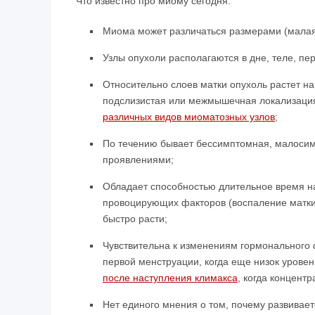
Что известно про миому сегодня:
Миома может различаться размерами (малая,
Узлы опухоли располагаются в дне, теле, пе
Относительно слоев матки опухоль растет на
подслизистая или межмышечная локализация
различных видов миоматозных узлов
;
По течению бывает бессимптомная, малоси
проявлениями;
Обладает способностью длительное время на
провоцирующих факторов (воспаление матки, 
быстро расти;
Чувствительна к изменениям гормонального ф
первой менструации, когда еще низок уровен
после наступления климакса
, когда концент
Нет единого мнения о том, почему развивает