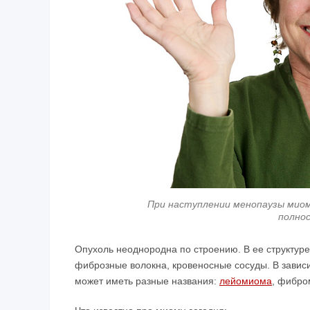
При наступлении менопаузы мио
полно
Опухоль неоднородна по строению. В ее структур
фиброзные волокна, кровеносные сосуды. В завис
может иметь разные названия:
лейомиома
, фибро