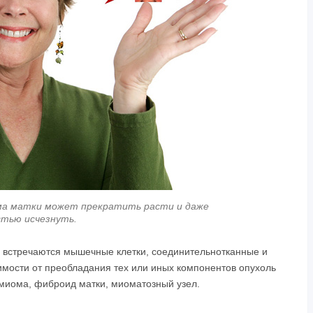
ма матки может прекратить расти и даже
стью исчезнуть.
е встречаются мышечные клетки, соединительнотканные и
имости от преобладания тех или иных компонентов опухоль
миома, фиброид матки, миоматозный узел.