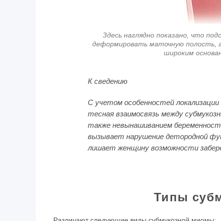
Здесь наглядно показано, что по
деформировать маточную полость, а
широким основан
К сведению
С учетом особенностей локализации
тесная взаимосвязь между субмукоз
также невынашиванием беременности
вызывает нарушение детородной фун
лишает женщину возможности забере
Типы суб
Различают следующие виды субмукозной миомы: