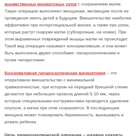
множественных миоматозных узлов
с сохранением матки.
Такую операцию выполняют женщинам, желающим после ее
проведения иметь детей в будущем. Вмешательство наиболее
эффективно при интерстициальной миоме, а также при узлах,
которые растут снаружи матки (субсерозные, на ножке). При
этом выраженных повреждений мышцы матки не происходит.
Такой вид операции называют консервативным, и она может
быть выполнена двумя способами: лапароскопическим и
путем лапаротомии.
Консервативная лапароскопическая миомэктомия
– это
оперативное вмешательство с минимальной
травматичностью, при котором на передней брюшной стенке
делаются три небольших прокола длиной 5-10 мм, через
которые специальными инструментами проводится удаление
опухоли, а матка при этом сохраняется. В последующем
женщина может планировать беременность, вынашивать и
рожать ребенка.
Цель лапароскопической операции – щадяще удалить